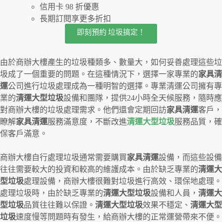
信用卡 98 折優惠
長期訂閱享更多折扣
即刻預約 垃圾搞定！
由於商辦大樓產生的垃圾種類多、數量大，如何妥善處理這些垃
圾成了一個重要的問題。在這種情況下，選擇一家專業的
家具清
運
公司進行垃圾處理成為一種明智的選擇。專業清運公司擁有專
業的
清運大型垃圾
設備和團隊，提供24小時全天候服務，隨時應
對商辦大樓的垃圾處理需求。他們還會定期回訪
家具清運
客戶，
瞭解
家具清運
服務滿意度，不斷改進
清運大型垃圾
服務品質，確
保客戶滿意。
商辦大樓自行處理垃圾通常需要購買
家具清運
設備，而這些設備
往往需要較大的投資和較高的維護成本。由於缺乏專業的
清運大
型垃圾
處理設備，商辦大樓很難對垃圾進行高效、環保地處理。
處理垃圾時，由於缺乏專業的
清運大型垃圾
設備和人員，
清運大
型垃圾
品質往往難以保證。
清運大型垃圾
效果不穩定、
清運大型
垃圾
速度慢等問題時有發生，給商辦大樓的正常運營帶來不便。