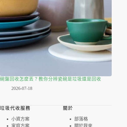
碗盤回收怎麼丟？教你分辨瓷碗是垃圾還是回收
2026-07-18
垃圾代收服務
關於
⼩資⽅案
部落格
家庭⽅案
關於我來