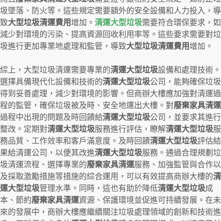
圾墜落、防火等。這些規定需要額外的安全設備和人力投入，導
致
大型垃圾清運費用
增加。
清運大型垃圾
需要符合環保要求，如
減少對環境的污染、提高資源回收利用率等。這些要求需要對垃
圾進行更加專業地處理和監管，導致
大型垃圾清運費用
增加。
綜上，大型垃圾清運需要專業的
清運大型垃圾
設備和處理技術。
選擇具備現代化設備和技術的
清運大型垃圾
公司，能夠確保垃圾
得到妥善處理，減少對環境的影響。但商辦大樓應加強對清運過
程的監管，確保垃圾被及時、安全地運出大樓。對
廢棄家具清運
過程中出現的問題及時回饋給
清運大型垃圾
公司，並要求其進行
整改。定期對
清運大型垃圾
服務進行評估，瞭解
清運大型垃圾
服
務品質、工作效率和客戶滿意度。及時回饋
清運大型垃圾
評估結
果給清運公司，以便其改進
清運大型垃圾
服務。通過合理規劃垃
圾清運流程、選擇專業的
廢棄家具清運
服務、加強監管與合作以
及採取激勵措施等措施的綜合運用，可以有效提高商辦大樓的
清
運大型垃圾
管理水準。同時，這也有助於降低
清運大型垃圾
成
本、節約
廢棄家具清運
資源、保護環境並促進可持續發展。在未
來的發展中，商辦大樓應繼續關注垃圾處理領域的創新和技術進