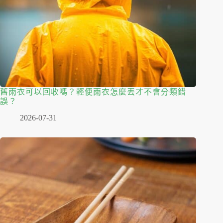
舊雨衣可以回收嗎？輕便雨衣怎麼丟才不會分類錯
誤？
2026-07-31