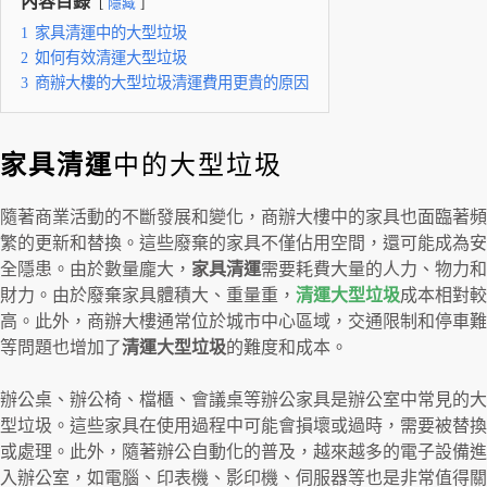
內容目錄
隱藏
1
家具清運中的大型垃圾
2
如何有效清運大型垃圾
3
商辦大樓的大型垃圾清運費用更貴的原因
家具清運
中的大型垃圾
隨著商業活動的不斷發展和變化，商辦大樓中的家具也面臨著頻
繁的更新和替換。這些廢棄的家具不僅佔用空間，還可能成為安
全隱患。由於數量龐大，
家具清運
需要耗費大量的人力、物力和
財力。由於廢棄家具體積大、重量重，
清運大型垃圾
成本相對較
高。此外，商辦大樓通常位於城市中心區域，交通限制和停車難
等問題也增加了
清運大型垃圾
的難度和成本。
辦公桌、辦公椅、檔櫃、會議桌等辦公家具是辦公室中常見的大
型垃圾。這些家具在使用過程中可能會損壞或過時，需要被替換
或處理。此外，隨著辦公自動化的普及，越來越多的電子設備進
入辦公室，如電腦、印表機、影印機、伺服器等也是非常值得關