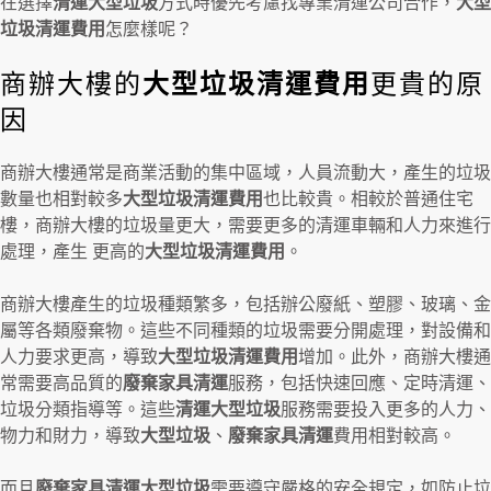
在選擇
清運大型垃圾
方式時優先考慮找專業清運公司合作，
大型
垃圾清運費用
怎麼樣呢？
商辦大樓的
大型垃圾清運費用
更貴的原
因
商辦大樓通常是商業活動的集中區域，人員流動大，產生的垃圾
數量也相對較多
大型垃圾清運費用
也比較貴。相較於普通住宅
樓，商辦大樓的垃圾量更大，需要更多的清運車輛和人力來進行
處理，產生 更高的
大型垃圾清運費用
。
商辦大樓產生的垃圾種類繁多，包括辦公廢紙、塑膠、玻璃、金
屬等各類廢棄物。這些不同種類的垃圾需要分開處理，對設備和
人力要求更高，導致
大型垃圾清運費用
增加。此外，商辦大樓通
常需要高品質的
廢棄家具清運
服務，包括快速回應、定時清運、
垃圾分類指導等。這些
清運大型垃圾
服務需要投入更多的人力、
物力和財力，導致
大型垃圾
、
廢棄家具清運
費用相對較高。
而且
廢棄家具清運大型垃圾
需要遵守嚴格的安全規定，如防止垃